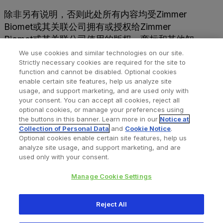
除非另有说明，否则此处所有内容均受Zimmer
Biomet或其关联公司拥有或授权给Zimmer
Biomet或其关联公司使用的版权，商标和其他知
识产权（如果适用）保护，并且在未经授权的情况
We use cookies and similar technologies on our site.
Strictly necessary cookies are required for the site to
下，不得全部或部分重新分发，复制或披露所有内
function and cannot be disabled. Optional cookies
容。表示获得捷迈邦美的书面同意
enable certain site features, help us analyze site
usage, and support marketing, and are used only with
your consent. You can accept all cookies, reject all
optional cookies, or manage your preferences using
the buttons in this banner. Learn more in our
Notice at
Collection of Personal Data
and
Cookie Notice
.
Optional cookies enable certain site features, help us
analyze site usage, and support marketing, and are
隐私声明
法律声明
Cookie声明
沪ICP备19009464号
used only with your consent.
Manage Cookie Settings
Copyright © 2026 Zimmer Biomet. All Rights Reserved.
Reject All
联系电话:021-22115199 公司地址:上海市长宁区娄山关路555号长房国际广